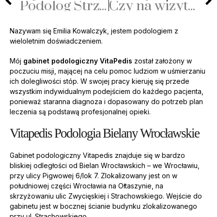
Podolog Strzelin
Czy na wizytę do podologa potrzebne jest skierowanie? Q&A
Nazywam się Emilia Kowalczyk, jestem podologiem z
wieloletnim doświadczeniem.
Mój
gabinet podologiczny VitaPedis
został założony w
poczuciu misji, mającej na celu pomoc ludziom w uśmierzaniu
ich dolegliwości stóp. W swojej pracy kieruję się przede
wszystkim indywidualnym podejściem do każdego pacjenta,
ponieważ staranna diagnoza i dopasowany do potrzeb plan
leczenia są podstawą profesjonalnej opieki.
Vitapedis Podologia Bielany Wrocławskie
Gabinet podologiczny Vitapedis znajduje się w bardzo
bliskiej odległości od Bielan Wrocławskich – we Wrocławiu,
przy ulicy Pigwowej 6/lok 7. Zlokalizowany jest on w
południowej części Wrocławia na Ołtaszynie, na
skrzyżowaniu ulic Zwycięskiej i Strachowskiego. Wejście do
gabinetu jest w bocznej ścianie budynku zlokalizowanego
przy ul. Strachowskiego.