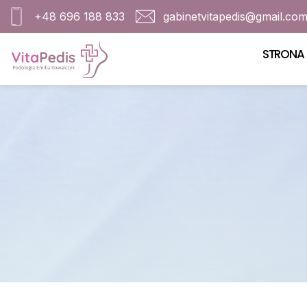
+48 696 188 833
gabinetvitapedis@gmail.co
STRONA