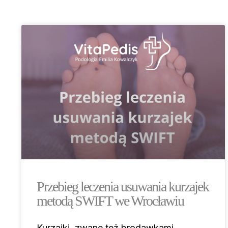
Przebieg leczenia usuwania kurzajek
metodą SWIFT we Wrocławiu
Kurzajki, zwane też brodawkami