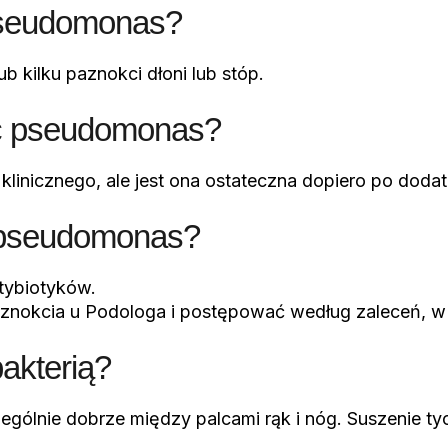
pseudomonas?
b kilku paznokci dłoni lub stóp.
eć pseudomonas?
linicznego, ale jest ona ostateczna dopiero po doda
i pseudomonas?
tybiotyków.
aznokcia u Podologa i postępować według zaleceń, w
akterią?
zególnie dobrze między palcami rąk i nóg. Suszenie 