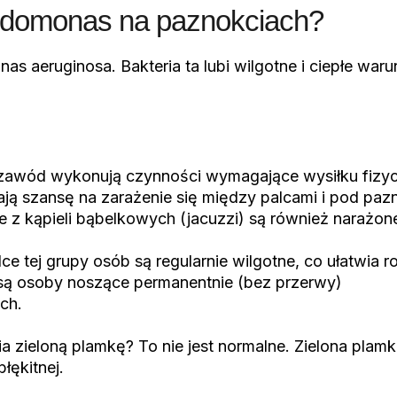
udomonas na paznokciach?
aeruginosa. Bakteria ta lubi wilgotne i ciepłe warunk
j zawód wykonują czynności wymagające wysiłku fizyc
ają szansę na zarażenie się między palcami i pod paz
e z kąpieli bąbelkowych (jacuzzi) są również narażon
e tej grupy osób są regularnie wilgotne, co ułatwia r
 są osoby noszące permanentnie (bez przerwy)
ch.
a zieloną plamkę? To nie jest normalne. Zielona pla
łękitnej.