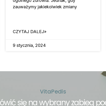
ogólnego zdrowia. Jednak, gdy
zauważymy jakiekolwiek zmiany
CZYTAJ DALEJ»
9 stycznia, 2024
VitaPedis
wić się na wybrany zabieg po