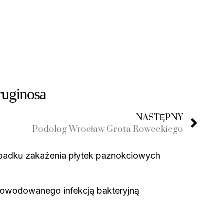
ruginosa
NASTĘPNY
Podolog Wrocław Grota Roweckiego
zypadku zakażenia płytek paznokciowych
spowodowanego infekcją bakteryjną